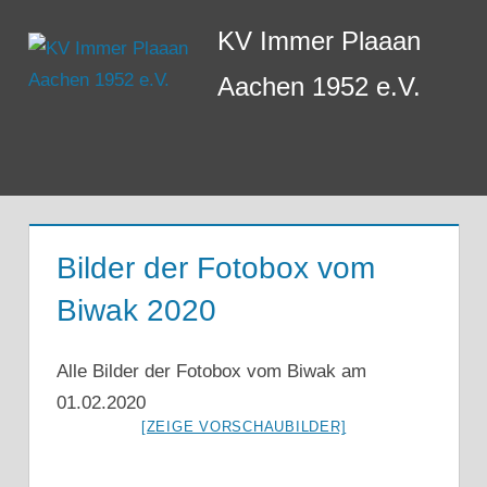
Zum
KV Immer Plaaan
Inhalt
springen
Aachen 1952 e.V.
Menü
Bilder der Fotobox vom
Biwak 2020
Alle Bilder der Fotobox vom Biwak am
01.02.2020
[ZEIGE VORSCHAUBILDER]