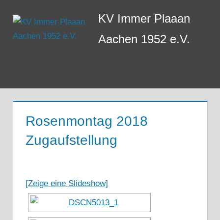
Zum
KV Immer Plaaan
Inhalt
springen
Aachen 1952 e.V.
Menü
Rosenmontag 2018
Zugaufstellung
[Zeige eine Slideshow]