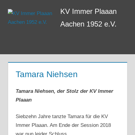
Zum
KV Immer Plaaan
Inhalt
springen
Aachen 1952 e.V.
Menü
Tamara Niehsen
Tamara Niehsen, der Stolz der KV Immer
Plaaan
Siebzehn Jahre tanzte Tamara für die KV
Immer Plaaan. Am Ende der Session 2018
war nun leider Schluss.